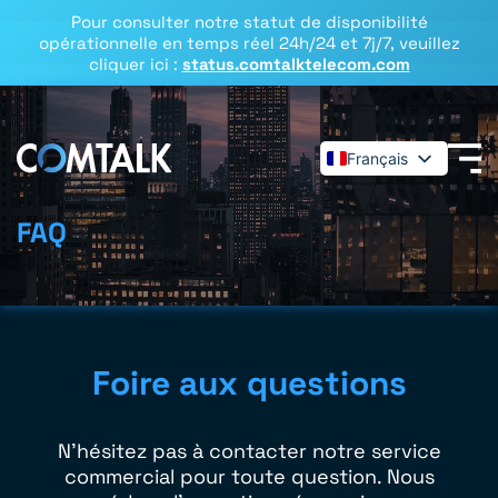
Pour consulter notre statut de disponibilité
opérationnelle en temps réel 24h/24 et 7j/7, veuillez
cliquer ici :
status.comtalktelecom.com
Français
English
Español
FAQ
Deutsch
Dansk
Italiano
Polski
Foire aux questions
Română
Svenska
N'hésitez pas à contacter notre service
commercial pour toute question. Nous