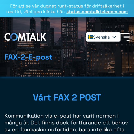
För att se vår dygnet runt-status för driftsäkerhet i
realtid, vänligen klicka här:
status.comtalktelecom.com
Svenska
English
Español
FAX-2-E-post
Deutsch
Français
Dansk
Italiano
Vårt FAX 2 POST
Polski
Română
Kommunikation via e-post har varit normen i
många år. Det finns dock fortfarande ett behov
av en faxmaskin nuförtiden, bara inte lika ofta.