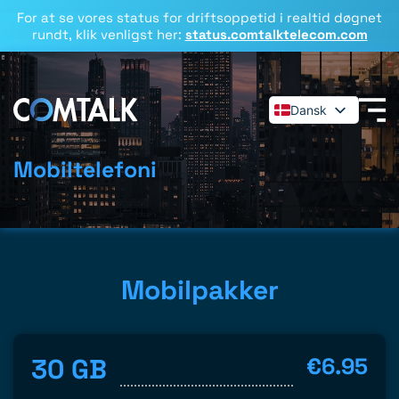
For at se vores status for driftsoppetid i realtid døgnet
rundt, klik venligst her:
status.comtalktelecom.com
Dansk
English
Español
Mobiltelefoni
Deutsch
Français
Italiano
Polski
Mobilpakker
Română
Svenska
30 GB
€6.95