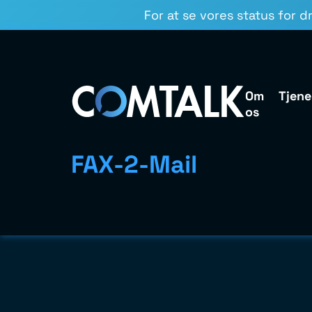
For at se vores status for dr
Om
Tjene
os
FAX-2-Mail