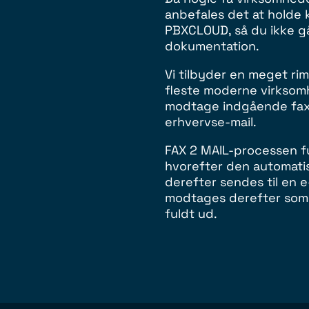
anbefales det at holde 
PBXCLOUD, så du ikke går
dokumentation.
Vi tilbyder en meget rime
fleste moderne virksomh
modtage indgående fax
erhvervse-mail.
FAX 2 MAIL-processen f
hvorefter den automatis
derefter sendes til en 
modtages derefter som 
fuldt ud.