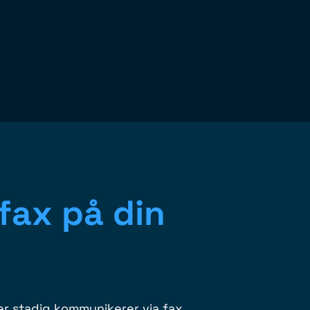
fax på din
r stadig kommunikerer via fax,