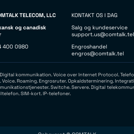
MTALK TELECOM, LLC
KONTAKT OS I DAG
kansk og canadisk
Salg og kundeservice
r
support.us@comtalk.tel
4 400 0980
Engroshandel
engros@comtalk.tel
P. Digital kommunikation. Voice over Internet Protocol. Te
oice. Roaming. Engrosruter. Opkaldsterminering. Integratio
unikationstjenester. Switche. Servere. Digital telekommu
telefon. SIM-kort. IP-telefoner.