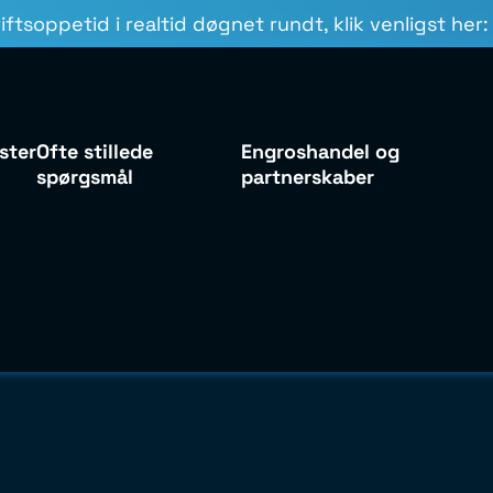
iftsoppetid i realtid døgnet rundt, klik venligst her
ster
Ofte stillede
Engroshandel og
spørgsmål
partnerskaber