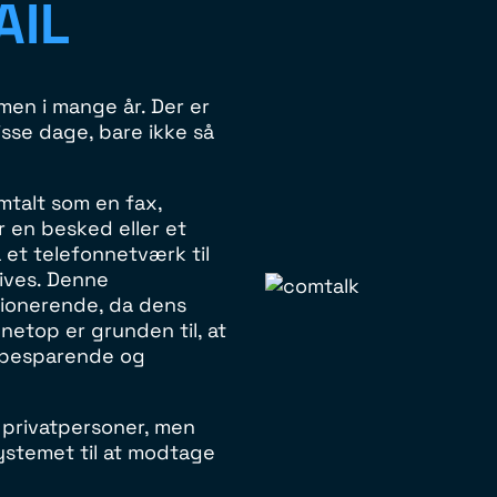
AIL
men i mange år. Der er
sse dage, bare ikke så
omtalt som en fax,
 en besked eller et
 et telefonnetværk til
ives. Denne
tionerende, da dens
 netop er grunden til, at
dsbesparende og
 privatpersoner, men
ystemet til at modtage