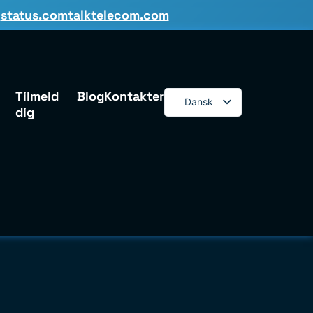
:
status.comtalktelecom.com
Tilmeld
Blog
Kontakter
Dansk
dig
English
Español
Deutsch
Français
Italiano
Polski
Română
Svenska