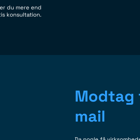
 er du mere end
is konsultation.
Modtag 
mail
Da nogle få virksomhede